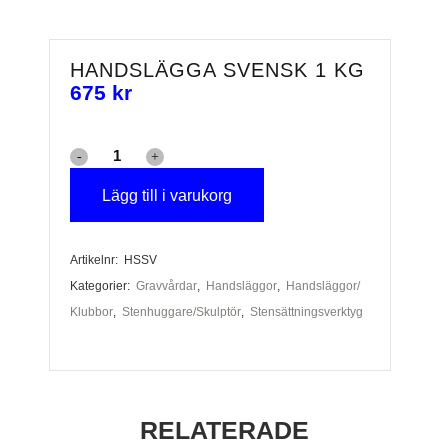
HANDSLÄGGA SVENSK 1 KG
675
kr
Handslägga
Svensk
Lägg till i varukorg
1
Artikelnr:
HSSV
kg
Kategorier:
Gravvårdar
,
Handsläggor
,
Handsläggor/
mängd
Klubbor
,
Stenhuggare/Skulptör
,
Stensättningsverktyg
RELATERADE