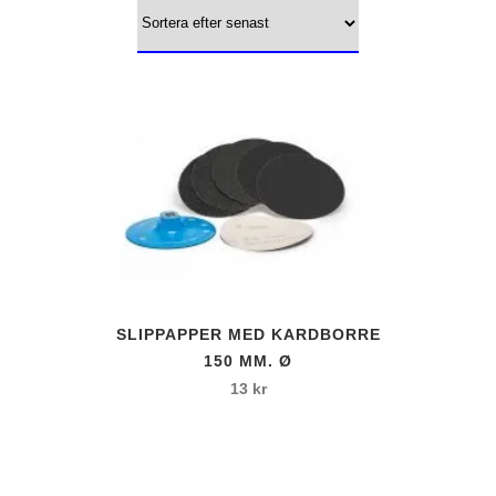
efter
senaste
Den
SLIPPAPPER MED KARDBORRE
här
150 MM. Ø
produkten
13
kr
har
flera
varianter.
De