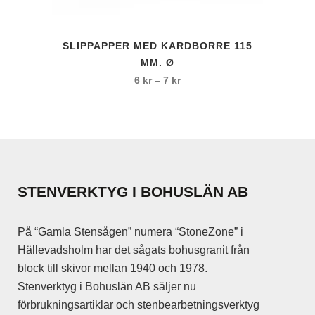
på
produktsidan
Den
SLIPPAPPER MED KARDBORRE 115
här
MM. Ø
produkten
Prisintervall:
6
kr
–
7
kr
har
6 kr
flera
till
varianter.
7 kr
De
olika
alternativen
STENVERKTYG I BOHUSLÄN AB
kan
väljas
På “Gamla Stensågen” numera “StoneZone” i
på
Hällevadsholm har det sågats bohusgranit från
produktsidan
block till skivor mellan 1940 och 1978.
Stenverktyg i Bohuslän AB säljer nu
förbrukningsartiklar och stenbearbetningsverktyg