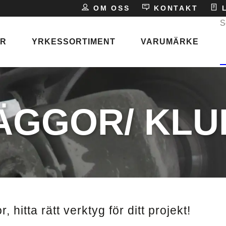
E
OM OSS
KONTAKT
L
S
ER
YRKESSORTIMENT
VARUMÄRKE
P
s
ÄGGOR/ KL
ken
hitta rätt verktyg för ditt projekt!