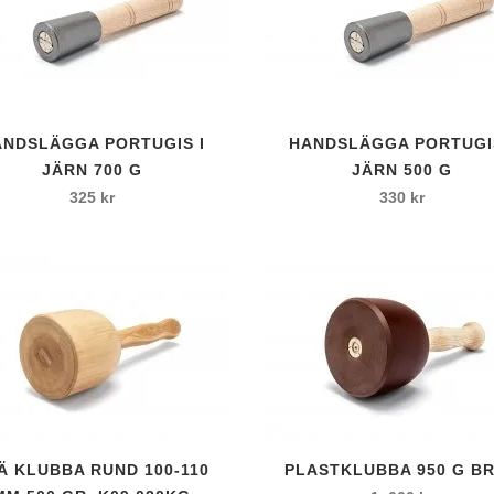
l
 kardborrfäste
ANDSLÄGGA PORTUGIS I
HANDSLÄGGA PORTUGIS
JÄRN 700 G
JÄRN 500 G
325
kr
330
kr
c
Ä KLUBBA RUND 100-110
PLASTKLUBBA 950 G B