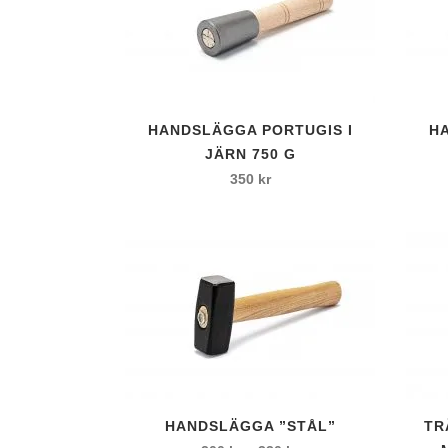
Slip- polermede
Slippapper med
Slippulver
Slipsegment
ZT-Slipskålar
HANDSLÄGGA PORTUGIS I
H
JÄRN 750 G
Gradhammare
350
kr
Handmejslar
Kantjärn
Krysshammare
Mejslar
Mejslar Vibrote
Ritsmejslar
Kilsatser
Koppardubb
Den
Stensaxar
HANDSLÄGGA ”STÅL”
TR
här