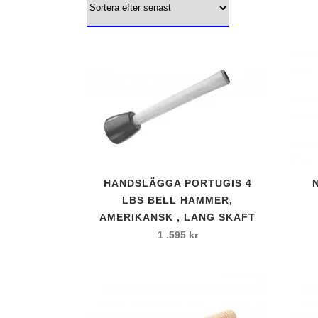
Filler
Gravörknivar
Tryckluftsborr
Kilhålsborr
Diamantborr
El borr
SDS-MAX
Borr – Diverse
HANDSLÄGGA PORTUGIS 4
Diamantklingor
LBS BELL HAMMER,
AMERIKANSK , LANG SKAFT
Diamantslipkud
1 .595
kr
Diamantslipskål
Diamantrondell
Diamantslipskiv
Diamantslipstift