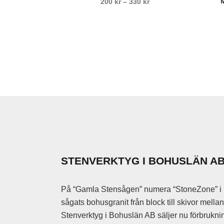
Stensläggor
Prisintervall:
200
kr
–
330
kr
produkten
Stensättar
200 kr
har
Stensättarhamm
till
flera
Stensättarstöt
330 kr
varianter.
De
Adapter
olika
Mejselhammar
alternativen
Tryckluftshamm
kan
Tryckluftslang
väljas
Vinkelslipmaski
på
Vinkelslipmaski
produktsidan
Vinkelslip tillbe
STENVERKTYG I BOHUSLÄN A
Epoxy lim
Filler
På “Gamla Stensågen” numera “StoneZone” i 
Polyester lim
sågats bohusgranit från block till skivor mell
Stenlim
Stenverktyg i Bohuslän AB säljer nu förbruknin