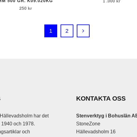
MM 500 GR. K09.020KG
1 .000
kr
250
kr
are/sättklubba
1
2
e
are
n
n Luft
hör
B
KONTAKTA OSS
Hällevadsholm har det
Stenverktyg i Bohuslän A
an 1940 och 1978.
StoneZone
gsartiklar och
Hällevadsholm 16