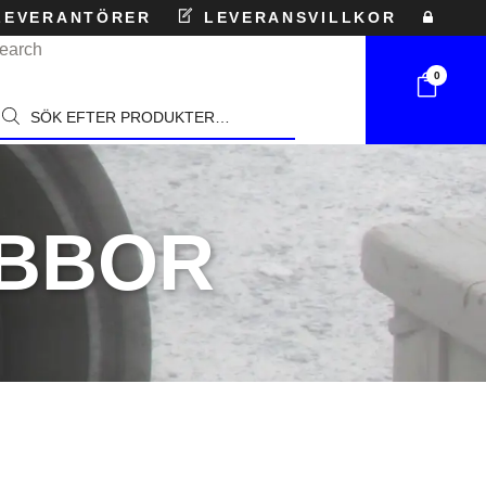
EVERANTÖRER
LEVERANSVILLKOR
earch
0
roducts
earch
UBBOR