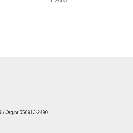
1 .250
kr
B
/ Org.nr 556913-2490