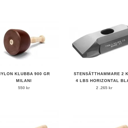
NYLON KLUBBA 900 GR
STENSÄTTHAMMARE 2 K
MILANI
4 LBS HORIZONTAL BL
dar
550
kr
2 .265
kr
ar
er
a