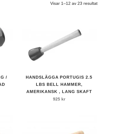
Sortera
Visar 1–12 av 23 resultat
efter
senaste
G /
HANDSLÄGGA PORTUGIS 2.5
AD
LBS BELL HAMMER,
AMERIKANSK , LANG SKAFT
925
kr