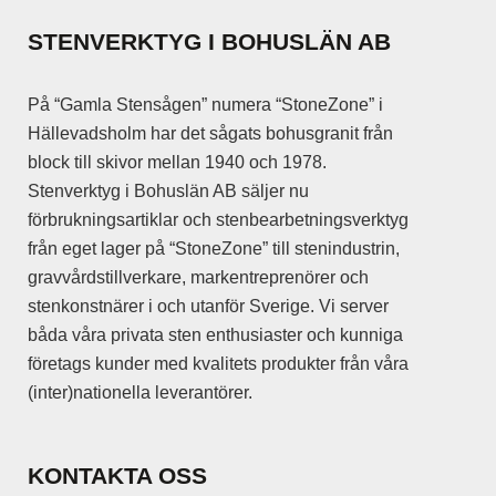
olika
STENVERKTYG I BOHUSLÄN AB
alternativen
kan
På “Gamla Stensågen” numera “StoneZone” i
väljas
Hällevadsholm har det sågats bohusgranit från
på
block till skivor mellan 1940 och 1978.
produktsidan
Stenverktyg i Bohuslän AB säljer nu
förbrukningsartiklar och stenbearbetningsverktyg
från eget lager på “StoneZone” till stenindustrin,
gravvårdstillverkare, markentreprenörer och
stenkonstnärer i och utanför Sverige. Vi server
båda våra privata sten enthusiaster och kunniga
företags kunder med kvalitets produkter från våra
(inter)nationella leverantörer.
KONTAKTA OSS