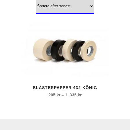
Den
BLÄSTERPAPPER 432 KÖNIG
här
Prisintervall:
205
kr
–
1 .335
kr
produkten
205 kr
har
till
flera
1
varianter.
.335 kr
De