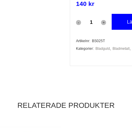
140
kr
Lä
Bladsilver
transfer,
Artikelnr:
BS025T
25
Kategorier:
Bladguld
,
Bladmetall
,
blad
mängd
dar
ar
RELATERADE PRODUKTER
er
a