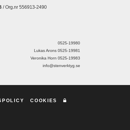
produktsidan
B
/ Org.nr 556913-2490
0525-19980
Lukas Arons 0525-19981
Veronika Horn 0525-19983
info@stenverktyg.se
SPOLICY
COOKIES