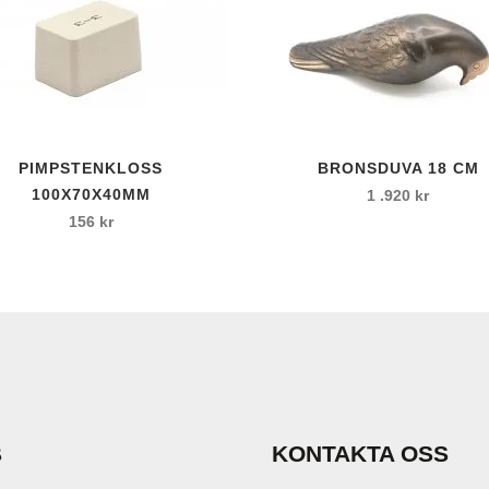
l
 kardborrfäste
PIMPSTENKLOSS
BRONSDUVA 18 CM
100X70X40MM
1 .920
kr
156
kr
c
B
KONTAKTA OSS