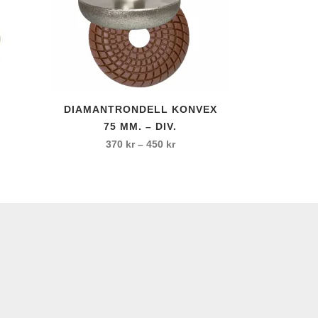
Den
DIAMANTRONDELL KONVEX
här
75 MM. – DIV.
produkten
Prisintervall:
370
kr
–
450
kr
har
370 kr
flera
till
varianter.
450 kr
De
olika
alternativen
kan
väljas
på