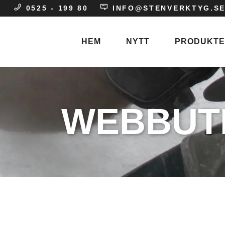
0525 - 199 80
INFO@STENVERKTYG.S
HEM
NYTT
PRODUKT
Stenhuggare
WEBBUT
Entreprenad
Gravvårdar
Skulptör
Stenindustri
Blästermunstyc
Blästerpapper
Blästerpulver
Blästerslang
Blästertejp