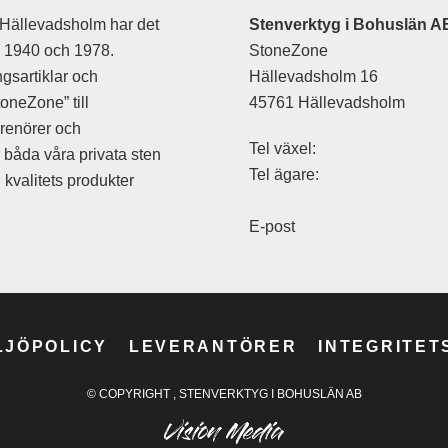
Hällevadsholm har det
Stenverktyg i Bohuslän A
an 1940 och 1978.
StoneZone
are/sättklubba
gsartiklar och
Hällevadsholm 16
oneZone” till
45761 Hällevadsholm
prenörer och
Tel växel:
r båda våra privata sten
e
Tel ägare:
kvalitets produkter
are
E-post
n
n Luft
hör
LJÖPOLICY
LEVERANTÖRER
INTEGRITET
© COPYRIGHT
, STENVERKTYG I BOHUSLÄN AB