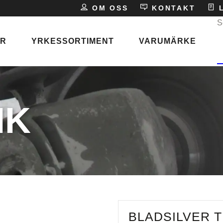
E
OM OSS
KONTAKT
L
S
ER
YRKESSORTIMENT
VARUMÄRKE
P
s
IK
ken
BLADSILVER T