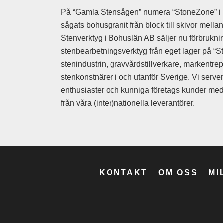
Stensläggor
På “Gamla Stensågen” numera “StoneZone” i 
Stensättar
sågats bohusgranit från block till skivor mell
Stensättarhamm
Stenverktyg i Bohuslän AB säljer nu förbruknin
Stensättarstöt
stenbearbetningsverktyg från eget lager på “St
stenindustrin, gravvårdstillverkare, markentre
Adapter
stenkonstnärer i och utanför Sverige. Vi serve
Mejselhammar
enthusiaster och kunniga företags kunder med 
Tryckluftshamm
från våra (inter)nationella leverantörer.
Tryckluftslang
Vinkelslipmaski
Vinkelslipmaski
Vinkelslip tillbe
Epoxy lim
KONTAKT
OM OSS
MI
Filler
Polyester lim
Stenlim