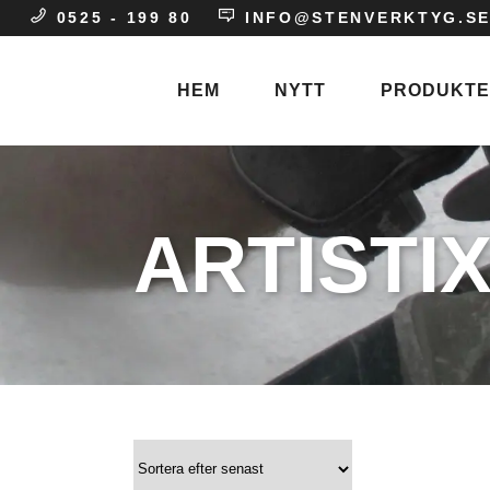
0525 - 199 80
INFO@STENVERKTYG.S
HEM
NYTT
PRODUKT
Stenhuggare
ARTISTI
Entreprenad
Gravvårdar
Skulptör
Stenindustri
Blästermunstyc
Blästerpapper
Blästerpulver
Blästerslang
Blästertejp