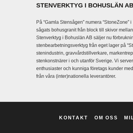
Slip- polermede
STENVERKTYG I BOHUSLÄN A
Slippapper med
Slippulver
På “Gamla Stensågen” numera “StoneZone” i 
Slipsegment
sågats bohusgranit från block till skivor mell
ZT-Slipskålar
Stenverktyg i Bohuslän AB säljer nu förbruknin
stenbearbetningsverktyg från eget lager på “St
Gradhammare
stenindustrin, gravvårdstillverkare, markentre
Handmejslar
stenkonstnärer i och utanför Sverige. Vi serve
Kantjärn
enthusiaster och kunniga företags kunder med 
Krysshammare
från våra (inter)nationella leverantörer.
Mejslar
Mejslar Vibrote
Ritsmejslar
Kilsatser
KONTAKT
OM OSS
MI
Koppardubb
Stensaxar