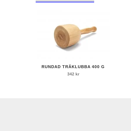
Filler
Gravörknivar
Tryckluftsborr
Kilhålsborr
Diamantborr
El borr
SDS-MAX
Borr – Diverse
RUNDAD TRÄKLUBBA 400 G
342
kr
Diamantklingor
Diamantslipkud
Diamantslipskål
Diamantrondell
Diamantslipskiv
Diamantslipstift