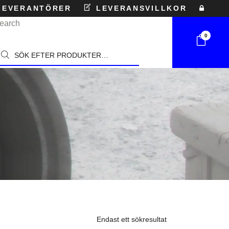
EVERANTÖRER
LEVERANSVILLKOR
earch
0
roducts
earch
Endast ett sökresultat