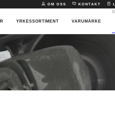
E
OM OSS
KONTAKT
L
S
ER
YRKESSORTIMENT
VARUMÄRKE
P
s
X
ken