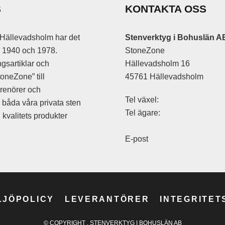
l
B
KONTAKTA OSS
 kardborrfäste
Hällevadsholm har det
Stenverktyg i Bohuslän A
an 1940 och 1978.
StoneZone
gsartiklar och
Hällevadsholm 16
oneZone” till
45761 Hällevadsholm
prenörer och
Tel växel:
r båda våra privata sten
Tel ägare:
kvalitets produkter
E-post
c
LJÖPOLICY
LEVERANTÖRER
INTEGRITET
© COPYRIGHT
, STENVERKTYG I BOHUSLÄN AB