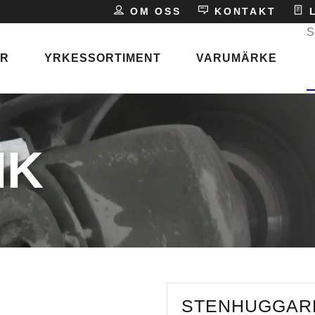
E
OM OSS
KONTAKT
L
S
ER
YRKESSORTIMENT
VARUMÄRKE
P
s
IK
ken
STENHUGGARE