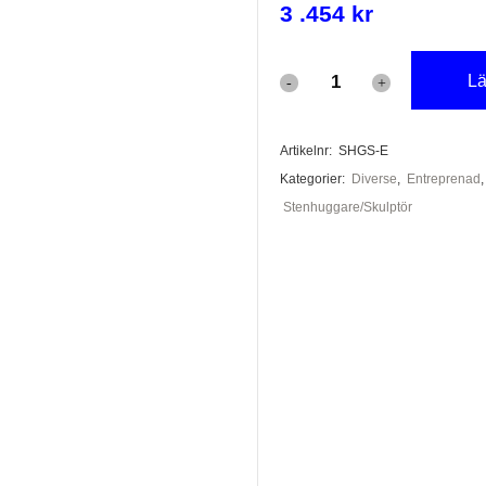
3 .454
kr
Lä
Stenhuggare
Grundsats
Artikelnr:
SHGS-E
''Extra''
Kategorier:
Diverse
,
Entreprenad
mängd
Stenhuggare/Skulptör
dar
ar
er
a