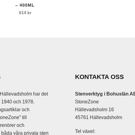
produkten
– 400ML
22 kr
har
614
kr
till
are/sättklubba
flera
30 kr
varianter.
De
olika
e
alternativen
are
kan
väljas
n
på
B
KONTAKTA OSS
n Luft
produktsidan
hör
Hällevadsholm har det
Stenverktyg i Bohuslän A
an 1940 och 1978.
StoneZone
gsartiklar och
Hällevadsholm 16
oneZone” till
45761 Hällevadsholm
prenörer och
Tel växel:
r båda våra privata sten