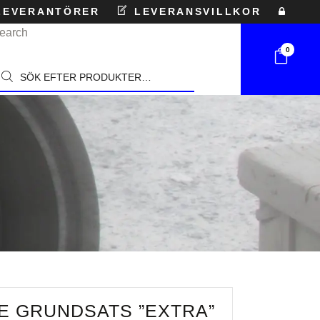
EVERANTÖRER
LEVERANSVILLKOR
earch
0
roducts
earch
 GRUNDSATS ”EXTRA”