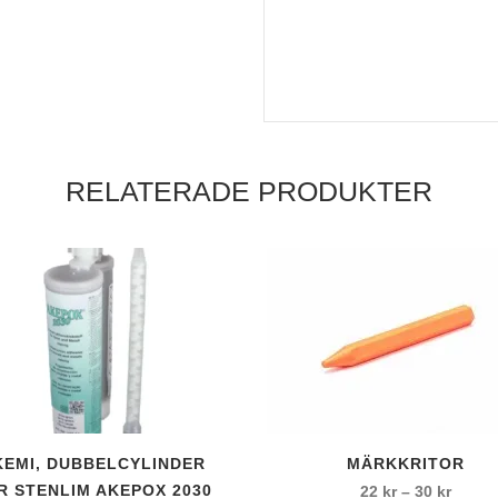
l
 kardborrfäste
RELATERADE PRODUKTER
c
Den
KEMI, DUBBELCYLINDER
MÄRKKRITOR
här
R STENLIM AKEPOX 2030
Prisint
22
kr
–
30
kr