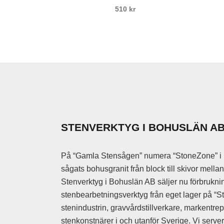
Stensläggor
510
kr
Stensättar
Stensättarhamm
Stensättarstöt
Adapter
Mejselhammar
Tryckluftshamm
Tryckluftslang
Vinkelslipmaski
STENVERKTYG I BOHUSLÄN A
Vinkelslipmaski
Vinkelslip tillbe
På “Gamla Stensågen” numera “StoneZone” i 
Epoxy lim
sågats bohusgranit från block till skivor mell
Filler
Stenverktyg i Bohuslän AB säljer nu förbruknin
Polyester lim
stenbearbetningsverktyg från eget lager på “St
Stenlim
stenindustrin, gravvårdstillverkare, markentre
stenkonstnärer i och utanför Sverige. Vi serve