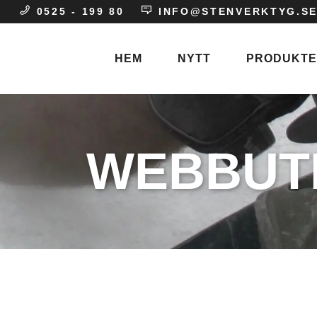
0525 - 199 80
INFO@STENVERKTYG.S
HEM
NYTT
PRODUKT
Stenhuggare
WEBBUT
Entreprenad
Gravvårdar
Skulptör
Stenindustri
Blästermunstyc
Blästerpapper
Blästerpulver
Blästerslang
Blästertejp