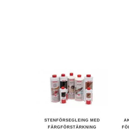
Slip- polermede
Slippapper med
Slippulver
Slipsegment
ZT-Slipskålar
Gradhammare
Handmejslar
Kantjärn
Krysshammare
Mejslar
Mejslar Vibrote
Ritsmejslar
Kilsatser
Koppardubb
STENFÖRSEGLEING MED
A
Stensaxar
FÄRGFÖRSTÄRKNING
FÖ