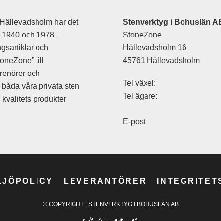
Hällevadsholm har det
Stenverktyg i Bohuslän A
are/sättklubba
an 1940 och 1978.
StoneZone
gsartiklar och
Hällevadsholm 16
oneZone” till
45761 Hällevadsholm
prenörer och
e
Tel växel:
r båda våra privata sten
are
Tel ägare:
kvalitets produkter
n
E-post
n Luft
hör
LJÖPOLICY
LEVERANTÖRER
INTEGRITET
© COPYRIGHT
, STENVERKTYG I BOHUSLÄN AB