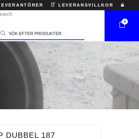
EVERANTÖRER
LEVERANSVILLKOR
earch
0
roducts
earch
 DUBBEL 187