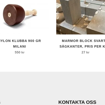
l
 kardborrfäste
NYLON KLUBBA 900 GR
MARMOR BLOCK SVART
MILANI
SÅGKANTER, PRIS PER K
550
kr
27
kr
c
B
KONTAKTA OSS