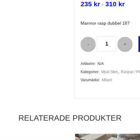
235
kr
310
kr
Prisint
–
235 kr
till
Marmor rasp dubbel 187
310 kr
Marmor
rasp
Artikelnr:
N/A
dubbel
Kategorier:
Mjuk Sten
,
Raspar / Fi
187
Varumärke:
Milani
mängd
dar
ar
er
RELATERADE PRODUKTER
a