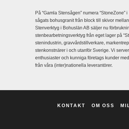
Stensläggor
Stensättar
På “Gamla Stensågen” numera “StoneZone” i 
Stensättarhamm
sågats bohusgranit från block till skivor mell
Stensättarstöt
Stenverktyg i Bohuslän AB säljer nu förbruknin
stenbearbetningsverktyg från eget lager på “St
Adapter
stenindustrin, gravvårdstillverkare, markentre
Mejselhammar
stenkonstnärer i och utanför Sverige. Vi serve
Tryckluftshamm
enthusiaster och kunniga företags kunder med 
Tryckluftslang
från våra (inter)nationella leverantörer.
Vinkelslipmaski
Vinkelslipmaski
Vinkelslip tillbe
Epoxy lim
Filler
KONTAKT
OM OSS
MI
Polyester lim
Stenlim