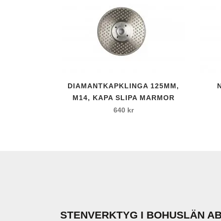
Slip- polermede
Slippapper med
Slippulver
Slipsegment
ZT-Slipskålar
Gradhammare
DIAMANTKAPKLINGA 125MM,
Handmejslar
M14, KAPA SLIPA MARMOR
Kantjärn
640
kr
Krysshammare
Mejslar
Mejslar Vibrote
Ritsmejslar
Kilsatser
Koppardubb
Stensaxar
STENVERKTYG I BOHUSLÄN A