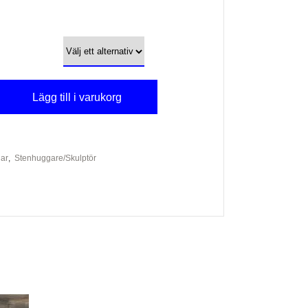
ervall:
Lägg till i varukorg
lar
,
Stenhuggare/Skulptör