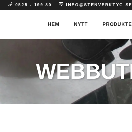
0525 - 199 80
INFO@STENVERKTYG.S
HEM
NYTT
PRODUKT
Stenhuggare
WEBBUT
Entreprenad
Gravvårdar
Skulptör
Stenindustri
Blästermunstyc
Blästerpapper
Blästerpulver
Blästerslang
Blästertejp