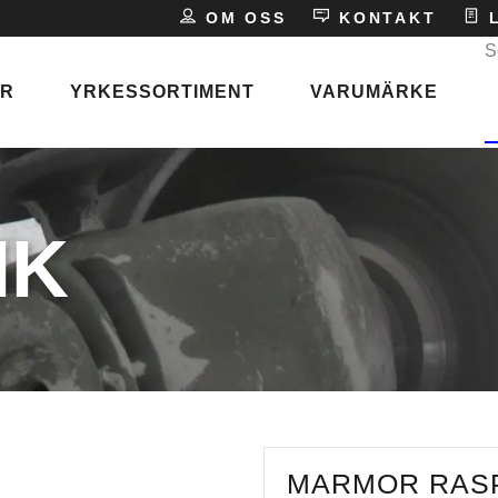
E
OM OSS
KONTAKT
L
S
ER
YRKESSORTIMENT
VARUMÄRKE
P
s
IK
ken
MARMOR RASP