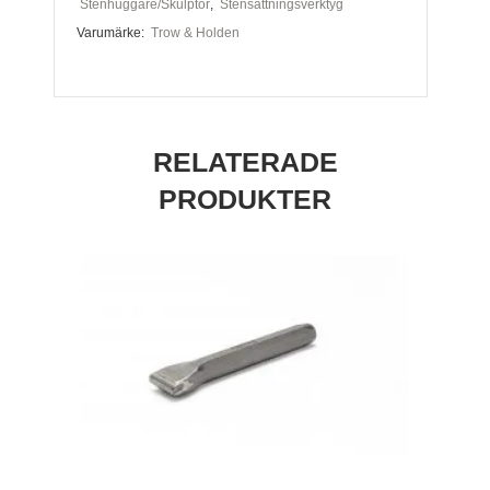
Stenhuggare/Skulptör
,
Stensättningsverktyg
Hammer,
Varumärke:
Trow & Holden
Amerikansk
,
lang
RELATERADE
PRODUKTER
skaft
mängd