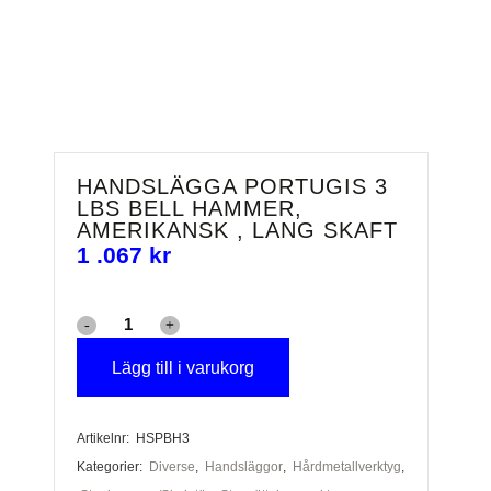
HANDSLÄGGA PORTUGIS 3
LBS BELL HAMMER,
AMERIKANSK , LANG SKAFT
1 .067
kr
Handslägga
Portugis
Lägg till i varukorg
3
Artikelnr:
HSPBH3
Lbs
Kategorier:
Diverse
,
Handsläggor
,
Hårdmetallverktyg
,
Bell