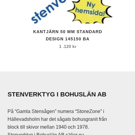
KANTJÄRN 50 MM STANDARD
DESIGN 145150 BA
1 .120
kr
STENVERKTYG I BOHUSLÄN AB
På “Gamla Stensågen” numera “StoneZone” i
Hällevadsholm har det sågats bohusgranit från
block till skivor mellan 1940 och 1978.
Stenverktyg i Bohuslän AB säljer nu