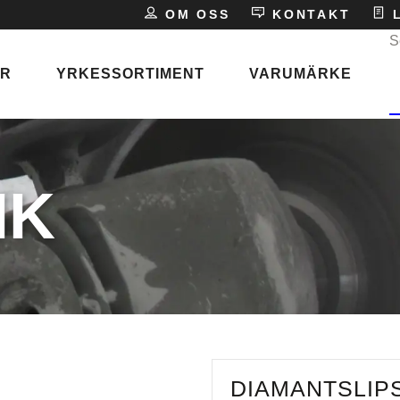
E
OM OSS
KONTAKT
L
S
ER
YRKESSORTIMENT
VARUMÄRKE
P
s
IK
ken
DIAMANTSLIPS