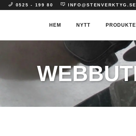
0525 - 199 80
INFO@STENVERKTYG.S
HEM
NYTT
PRODUKT
Stenhuggare
WEBBUT
Entreprenad
Gravvårdar
Skulptör
Stenindustri
Blästermunstyc
Blästerpapper
Blästerpulver
Blästerslang
Blästertejp