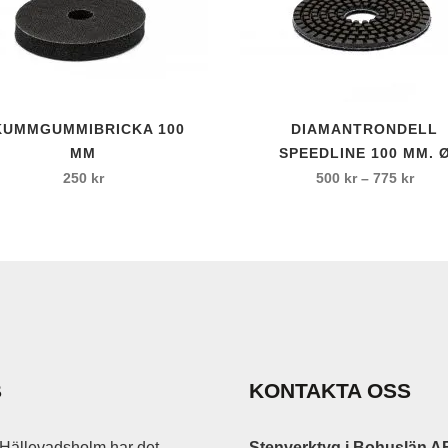
l
 kardborrfäste
Den
KUMMGUMMIBRICKA 100
DIAMANTRONDELL
här
MM
SPEEDLINE 100 MM. 
produkten
Prisi
250
kr
500
kr
–
775
kr
har
500 k
flera
till
varianter.
775 k
De
c
olika
alternativen
kan
väljas
B
KONTAKTA OSS
på
produktsidan
Hällevadsholm har det
Stenverktyg i Bohuslän A