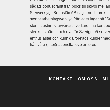
Stensläggor
sågats bohusgranit från block till skivor mell
Stensättar
Stensättarhamm
Stenverktyg i Bohuslän AB säljer nu förbruknin
Stensättarstöt
stenbearbetningsverktyg från eget lager på “St
stenindustrin, gravvårdstillverkare, markentre
stenkonstnärer i och utanför Sverige. Vi serve
Adapter
enthusiaster och kunniga företags kunder med 
Mejselhammar
Tryckluftshamm
från våra (inter)nationella leverantörer.
Tryckluftslang
Vinkelslipmaski
Vinkelslipmaski
Vinkelslip tillbe
KONTAKT
OM OSS
MI
Epoxy lim
Filler
Polyester lim
Stenlim