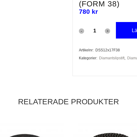
(FORM 38)
780
kr
Lä
Diamantslipstift
12
Artikelnr:
DSS12x17F38
x
Kategorier:
Diamantslipstift
,
Diama
17
mm
(form
dar
38)
RELATERADE PRODUKTER
ar
er
mängd
a