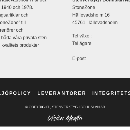
an 1940 och 1978.
StoneZone
are/sättklubba
gsartiklar och
Hällevadsholm 16
oneZone” till
45761 Hällevadsholm
prenörer och
Tel växel:
r båda våra privata sten
Tel ägare:
kvalitets produkter
e
are
E-post
n
n Luft
hör
LJÖPOLICY
LEVERANTÖRER
INTEGRITET
© COPYRIGHT
, STENVERKTYG I BOHUSLÄN AB