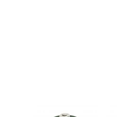
Filler
Gravörknivar
Tryckluftsborr
Kilhålsborr
Diamantborr
El borr
SDS-MAX
Borr – Diverse
Diamantklingor
Diamantslipkud
Diamantslipskål
Diamantrondell
Diamantslipskiv
Diamantslipstift