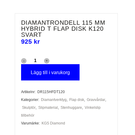
DIAMANTRONDELL 115 MM
HYBRID T FLAP DISK K120
SVART
925
kr
Diamantrondell
115
Lägg till i varukorg
mm
Artikelnr:
DR115HFDT120
Hybrid
Kategorier:
Diamantverktyg
,
Flap disk
,
Gravvårdar
,
T
Skulptör
,
Slipmaterial
,
Stenhuggare
,
Vinkelslip
flap
tillbehör
Varumärke:
KGS Diamond
disk