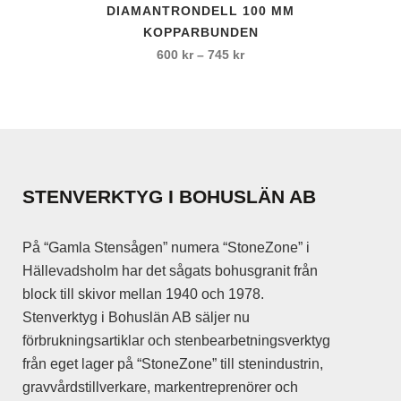
DIAMANTRONDELL 100 MM
här
KOPPARBUNDEN
produkten
Prisintervall:
600
kr
–
745
kr
har
600 kr
flera
till
varianter.
745 kr
De
olika
alternativen
STENVERKTYG I BOHUSLÄN AB
kan
väljas
På “Gamla Stensågen” numera “StoneZone” i
på
Hällevadsholm har det sågats bohusgranit från
produktsidan
block till skivor mellan 1940 och 1978.
Stenverktyg i Bohuslän AB säljer nu
förbrukningsartiklar och stenbearbetningsverktyg
från eget lager på “StoneZone” till stenindustrin,
gravvårdstillverkare, markentreprenörer och