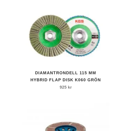
har
till
flera
2
varianter.
.200 kr
De
olika
alternativen
kan
väljas
på
produktsidan
DIAMANTRONDELL 115 MM
HYBRID FLAP DISK K060 GRÖN
925
kr