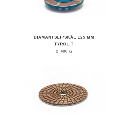
DIAMANTSLIPSKÅL 125 MM
TYROLIT
2 .400
kr
Den