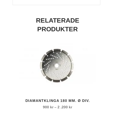
K120
svart
RELATERADE
mängd
PRODUKTER
Den
DIAMANTKLINGA 180 MM. Ø DIV.
här
Prisintervall:
900
kr
–
2 .200
kr
produkten
900 kr