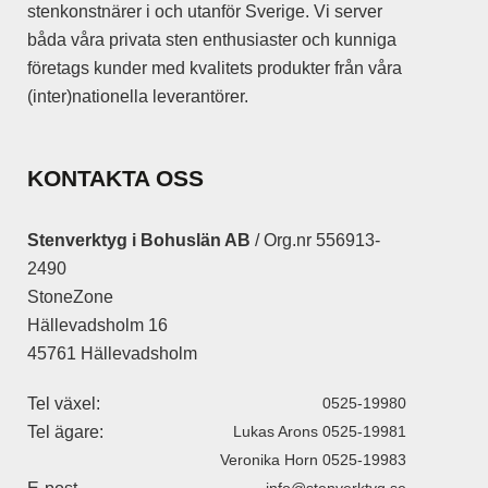
stenkonstnärer i och utanför Sverige. Vi server
båda våra privata sten enthusiaster och kunniga
företags kunder med kvalitets produkter från våra
(inter)nationella leverantörer.
KONTAKTA OSS
Stenverktyg i Bohuslän AB
/ Org.nr 556913-
2490
StoneZone
Hällevadsholm 16
45761 Hällevadsholm
Tel växel:
0525-19980
Tel ägare:
Lukas Arons 0525-19981
Veronika Horn 0525-19983
info@stenverktyg.se