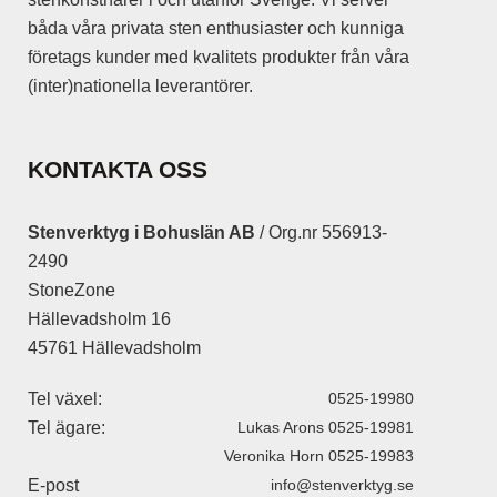
båda våra privata sten enthusiaster och kunniga
företags kunder med kvalitets produkter från våra
(inter)nationella leverantörer.
KONTAKTA OSS
Stenverktyg i Bohuslän AB
/ Org.nr 556913-
2490
StoneZone
Hällevadsholm 16
45761 Hällevadsholm
Tel växel:
0525-19980
Tel ägare:
Lukas Arons 0525-19981
Veronika Horn 0525-19983
E-post
info@stenverktyg.se