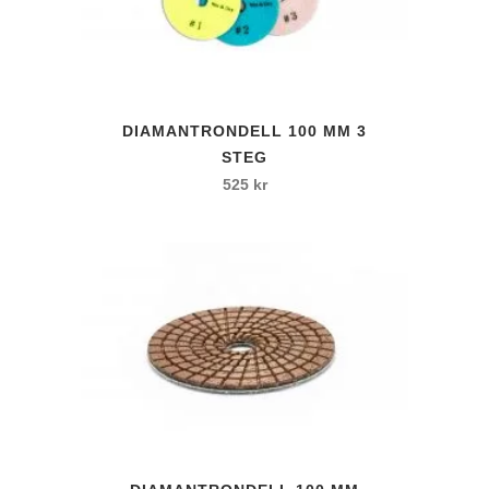
Den
DIAMANTRONDELL 100 MM 3
här
STEG
produkten
525
kr
har
flera
varianter.
De
olika
alternativen
kan
väljas
på
produktsidan
Den