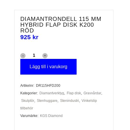
DIAMANTRONDELL 115 MM
HYBRID FLAP DISK K200
RÖD
925
kr
Diamantrondell
115
Lägg till i varukorg
mm
Artikelnr:
DR115HFD200
Hybrid
Kategorier:
Diamantverktyg
,
Flap disk
,
Gravvårdar
,
flap
Skulptör
,
Stenhuggare
,
Stenindustri
,
Vinkelslip
disk
tillbehör
Varumärke:
KGS Diamond
K200