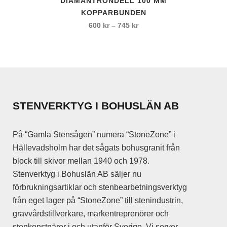
DIAMANTRONDELL 100 MM
här
KOPPARBUNDEN
produkten
Prisintervall:
600
kr
–
745
kr
har
600 kr
flera
till
varianter.
745 kr
De
olika
alternativen
STENVERKTYG I BOHUSLÄN AB
kan
väljas
På “Gamla Stensågen” numera “StoneZone” i
på
Hällevadsholm har det sågats bohusgranit från
produktsidan
block till skivor mellan 1940 och 1978.
Stenverktyg i Bohuslän AB säljer nu
förbrukningsartiklar och stenbearbetningsverktyg
från eget lager på “StoneZone” till stenindustrin,
gravvårdstillverkare, markentreprenörer och
stenkonstnärer i och utanför Sverige. Vi server