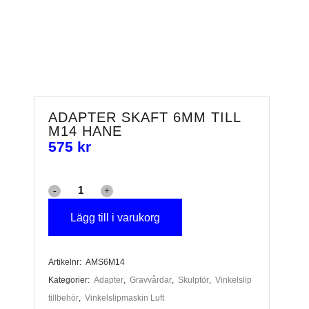
ADAPTER SKAFT 6MM TILL
M14 HANE
575
kr
Adapter
skaft
Lägg till i varukorg
6mm
Artikelnr:
AMS6M14
till
Kategorier:
Adapter
,
Gravvårdar
,
Skulptör
,
Vinkelslip
M14
tillbehör
,
Vinkelslipmaskin Luft