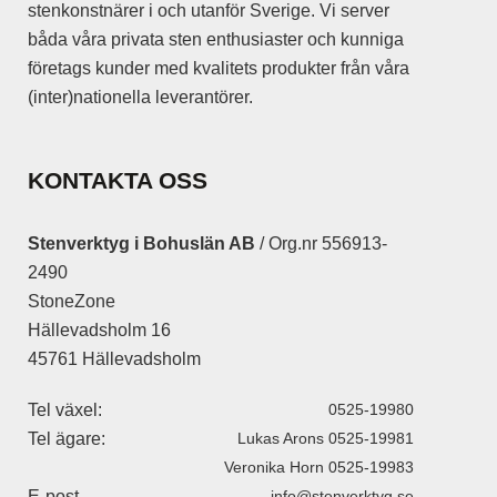
stenkonstnärer i och utanför Sverige. Vi server
båda våra privata sten enthusiaster och kunniga
företags kunder med kvalitets produkter från våra
(inter)nationella leverantörer.
KONTAKTA OSS
Stenverktyg i Bohuslän AB
/ Org.nr 556913-
2490
StoneZone
Hällevadsholm 16
45761 Hällevadsholm
Tel växel:
0525-19980
Tel ägare:
Lukas Arons 0525-19981
Veronika Horn 0525-19983
E-post
info@stenverktyg.se