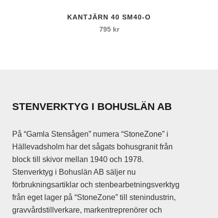
produktsidan
KANTJÄRN 40 SM40-O
795
kr
STENVERKTYG I BOHUSLÄN AB
På “Gamla Stensågen” numera “StoneZone” i
Hällevadsholm har det sågats bohusgranit från
block till skivor mellan 1940 och 1978.
Stenverktyg i Bohuslän AB säljer nu
förbrukningsartiklar och stenbearbetningsverktyg
från eget lager på “StoneZone” till stenindustrin,
gravvårdstillverkare, markentreprenörer och