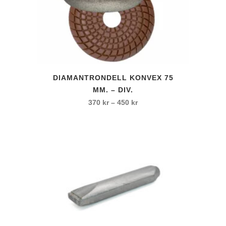
Den
DIAMANTRONDELL KONVEX 75
här
MM. – DIV.
produkten
Prisintervall:
370
kr
–
450
kr
har
370 kr
flera
till
varianter.
450 kr
De
olika
alternativen
kan
väljas
på